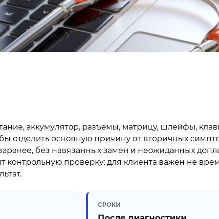
ние, аккумулятор, разъемы, матрицу, шлейфы, клав
обы отделить основную причину от вторичных симпт
заранее, без навязанных замен и неожиданных допла
т контрольную проверку: для клиента важен не вр
ьтат.
СРОКИ
После диагностики