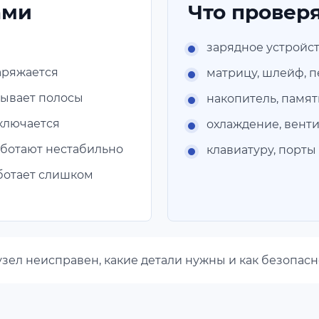
ами
Что провер
зарядное устройст
аряжается
матрицу, шлейф, п
зывает полосы
накопитель, памят
ыключается
охлаждение, вент
аботают нестабильно
клавиатуру, порт
ботает слишком
узел неисправен, какие детали нужны и как безопас