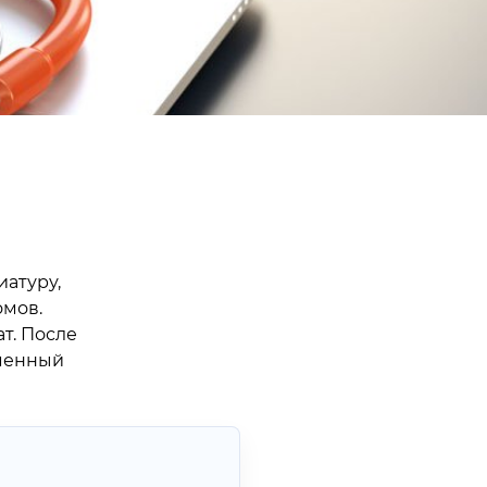
иатуру,
омов.
т. После
еменный