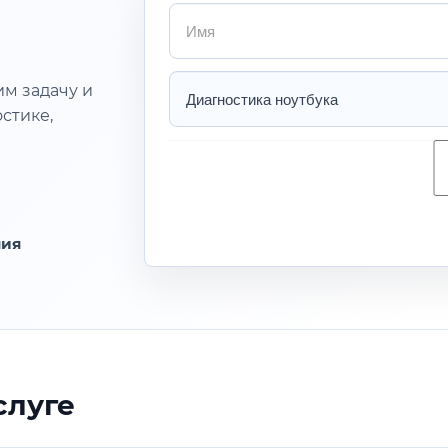
Имя
Услуга
им задачу и
стике,
ния
слуге