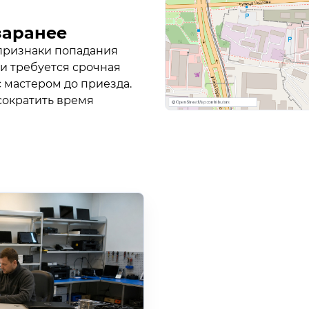
заранее
 признаки попадания
ли требуется срочная
с мастером до приезда.
сократить время