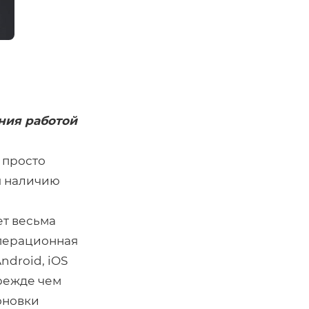
ния работой
 просто
я наличию
ет весьма
операционная
ndroid, iOS
режде чем
оновки