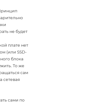
 Принцип
дварительно
вки
рать не будет
кой плате нет
ом (или SSD-
ного блока
жить. То же
вращаться сам
 а сетевая
ать сами по