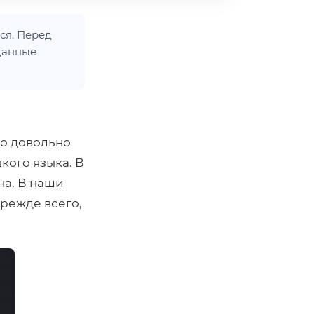
ся. Перед
данные
но довольно
кого языка. В
на. В наши
прежде всего,