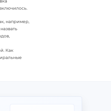
овка
 включилось.
ак, например,
 назвать
одов,
й. Как
тиральные