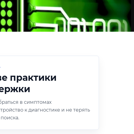
А
ве практики
держки
браться в симптомах
тройство к диагностике и не терять
 поиска.